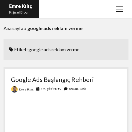
Emre Kılıç
menüy
Kişisel Blog
aç
Ana sayfa
Anasayfa
»
google ads reklam verme
İletişim
Etiket:
google ads reklam verme
twitter
facebook
instagram
eposta
Google Ads Başlangıç Rehberi
19 Eylül 2019
Yorum Bırak
Emre Kılıç