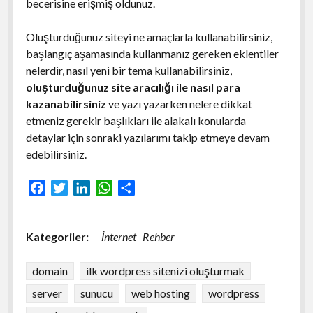
becerisine erişmiş oldunuz.
Oluşturduğunuz siteyi ne amaçlarla kullanabilirsiniz,
başlangıç aşamasında kullanmanız gereken eklentiler
nelerdir, nasıl yeni bir tema kullanabilirsiniz,
oluşturduğunuz site aracılığı ile nasıl para
kazanabilirsiniz
ve yazı yazarken nelere dikkat
etmeniz gerekir başlıkları ile alakalı konularda
detaylar için sonraki yazılarımı takip etmeye devam
edebilirsiniz.
F
T
L
W
S
a
w
i
h
h
c
i
n
a
a
Kategoriler:
İnternet
Rehber
e
t
k
t
r
b
t
e
s
e
domain
ilk wordpress sitenizi oluşturmak
o
e
d
A
o
r
I
p
server
sunucu
web hosting
wordpress
k
n
p