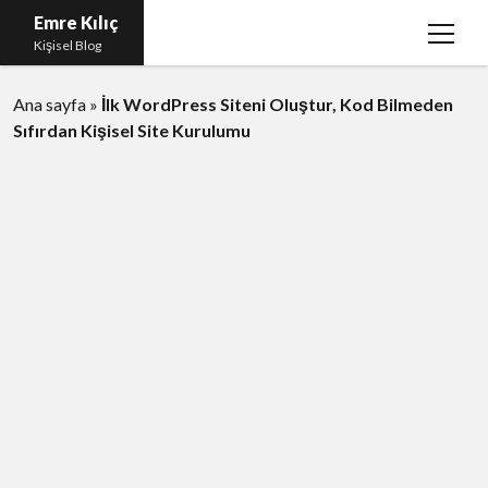
Emre Kılıç
menüy
Kişisel Blog
aç
Ana sayfa
Anasayfa
»
İlk WordPress Siteni Oluştur, Kod Bilmeden
Sıfırdan Kişisel Site Kurulumu
İletişim
twitter
facebook
instagram
eposta