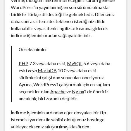
Vermiş olduğum linkten indireceğiniz sürüm genelde
WordPress’in yayınlanmış en son sürümü olmakla
birlikte Türkçe dil desteği ile gelmektedir. Dilerseniz
daha sonra sistemi desteklenen istediğiniz dilde
kullanabilir veya sitenin İngilizce kısmına giderek
indirme işlemini oradan sağlayabilirsiniz.
Gereksinimler
PHP
7.3 veya daha eski,
MySQL
5.6 veya daha
eski
veya
MariaDB
10.0 veya daha eski
sürümlerini çalıştıran sunucuları öneriyoruz.
Ayrıca, WordPress’i çalıştırmak için en sağlam
seçenekler olan
Apache
ve
Nginx
‘i de öneririz
ancak hiç biri zorunlu değildir.
İndirme işleminin ardından eğer dosyaları bir ftp
istemcisi yardımı ile sahibi olduğumuz hostinge
yükleyecekseniz sıkıştırılmış klasörden